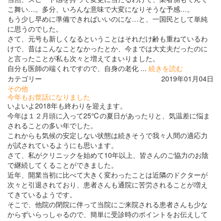
こ舞い…。多分、いろんな意味で大変になりそうな予感…。
もう少し早めに準備できればいいのにな…と、一国民として単純
に思うのでした。
さて、元号も新しくなるということはそれだけ齢も重ねているわ
けで、昔はこんなことなかったとか、今までは大丈夫だったのに
と言ったことが私も次々と増えてまいりました。
自分も医師の端くれですので、自身の老化 ...
続きを読む
カテゴリー
2019年01月04日
その他
今年もお世話になりました
いよいよ2018年も終わりを迎えます。
今年は１２月頭に入って25℃の夏日があったりと、気温差に悩ま
されることの多い年でした。
これからも気候の安定しない状態は続きそうで我々人間の適応力
が試されているようにも思います。
さて、私がクリニックを始めて10年以上、皆さんのご協力のお陰
で継続してくることができました。
近年、開業当初に比べて大きく変わったことは近隣のドクターが
次々と引退されており、患者さんも通院に苦労されることが増え
てきているようです。
そこで、他院の閉院に伴って当院にご来院される患者さんも少な
からずいらっしゃるので、簡単に受診時のポイントをお伝えして