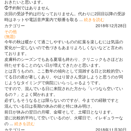
おきたいと思います。
⓵予約制ではありません
次回の受診予約は行なっておりません。代わりに2回目以降の受診
時はネットや電話音声案内で順番を取る ...
続きを読む
カテゴリー
2018年12月28日
その他
(無題)
今年の秋は暖かくて過ごしやすいものの紅葉を楽しむには気温の
変化が一定しないので色づきもあまりよろしくないなどと言われ
ております。
皮膚科のシーズンでもある夏場も終わり、クリニックもさほどお
待たせすることのない日が増えてきたかと思います。
とは言うものの、ここ数年の傾向として混雑する日と比較的空い
てる日の差が著しくあり、やはり皆さん受診しようと思うのが同
じようなタイミングで病院にいらっしゃるようです。
ですので、混んでいる日に来院された方から「いつなら空いてい
るの？」とよく聞かれます。
必ずしもそうなるとは限らないのですが、今までの経験ですと
混んでいる日は長期の休みの前と特に休み明け、
前日が休みの翌日の月曜、金曜そして、土曜日となります。
逆に比較的平均して空いているのが、火曜日で、イレギュラーな
の ...
続きを読む
カテゴリー
2018年11月30日