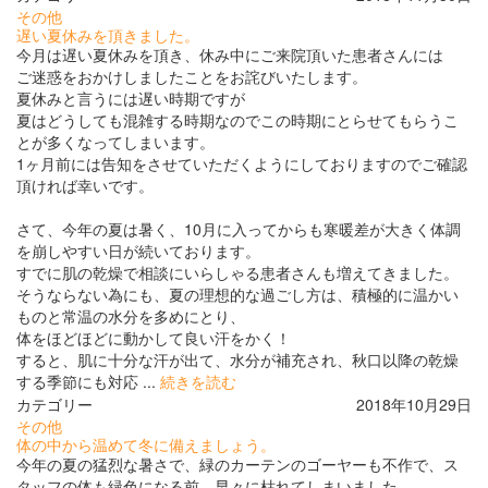
その他
遅い夏休みを頂きました。
今月は遅い夏休みを頂き、休み中にご来院頂いた患者さんには
ご迷惑をおかけしましたことをお詫びいたします。
夏休みと言うには遅い時期ですが
夏はどうしても混雑する時期なのでこの時期にとらせてもらうこ
とが多くなってしまいます。
1ヶ月前には告知をさせていただくようにしておりますのでご確認
頂ければ幸いです。
さて、今年の夏は暑く、10月に入ってからも寒暖差が大きく体調
を崩しやすい日が続いております。
すでに肌の乾燥で相談にいらしゃる患者さんも増えてきました。
そうならない為にも、夏の理想的な過ごし方は、積極的に温かい
ものと常温の水分を多めにとり、
体をほどほどに動かして良い汗をかく！
すると、肌に十分な汗が出て、水分が補充され、秋口以降の乾燥
する季節にも対応 ...
続きを読む
カテゴリー
2018年10月29日
その他
体の中から温めて冬に備えましょう。
今年の夏の猛烈な暑さで、緑のカーテンのゴーヤーも不作で、ス
タッフの体も緑色になる前、早々に枯れてしまいました。