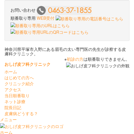
お問い合わせ
順番取り専用
WEB受付
神奈川県平塚市入野にある眉毛の太い専門医の先生が診察する皮
膚科クリニック。
※
初診の方
は順番取りできません。
おしげ皮フ科クリニック
ホーム
はじめての方へ
クリニック紹介
アクセス
当日順番取り
ネット診療
院長日記
皮膚病どうする？
メニュー
ホーム