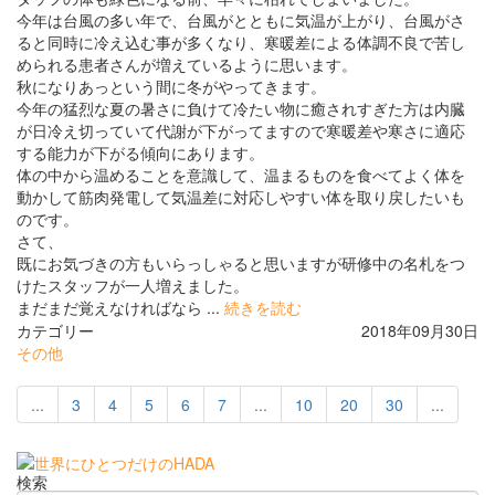
今年は台風の多い年で、台風がとともに気温が上がり、台風がさ
ると同時に冷え込む事が多くなり、寒暖差による体調不良で苦し
められる患者さんが増えているように思います。
秋になりあっという間に冬がやってきます。
今年の猛烈な夏の暑さに負けて冷たい物に癒されすぎた方は内臓
が日冷え切っていて代謝が下がってますので寒暖差や寒さに適応
する能力が下がる傾向にあります。
体の中から温めることを意識して、温まるものを食べてよく体を
動かして筋肉発電して気温差に対応しやすい体を取り戻したいも
のです。
さて、
既にお気づきの方もいらっしゃると思いますが研修中の名札をつ
けたスタッフが一人増えました。
まだまだ覚えなければなら ...
続きを読む
カテゴリー
2018年09月30日
その他
...
3
4
5
6
7
...
10
20
30
...
検索