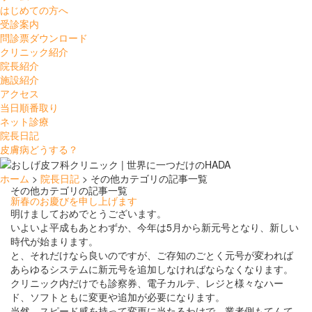
はじめての方へ
受診案内
問診票ダウンロード
クリニック紹介
院長紹介
施設紹介
アクセス
当日順番取り
ネット診療
院長日記
皮膚病どうする？
ホーム
>
院長日記
> その他カテゴリの記事一覧
その他カテゴリの記事一覧
新春のお慶びを申し上げます
明けましておめでとうございます。
いよいよ平成もあとわずか、今年は5月から新元号となり、新しい
時代が始まります。
と、それだけなら良いのですが、ご存知のごとく元号が変われば
あらゆるシステムに新元号を追加しなければならなくなります。
クリニック内だけでも診察券、電子カルテ、レジと様々なハー
ド、ソフトともに変更や追加が必要になります。
当然、スピード感を持って変更に当たるわけで、業者側もてんて