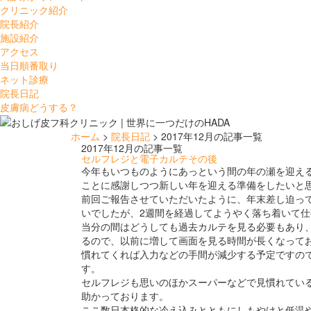
クリニック紹介
院長紹介
施設紹介
アクセス
当日順番取り
ネット診療
院長日記
皮膚病どうする？
ホーム
>
院長日記
> 2017年12月の記事一覧
2017年12月の記事一覧
セルフレジと電子カルテその後
今年もいつものようにあっという間の年の瀬を迎え
ことに感謝しつつ新しい年を迎える準備をしたいと
前回ご報告させていただいたように、年末差し迫っ
いでしたが、2週間を経過してようやく落ち着いて
当分の間はどうしても過去カルテを見る必要もあり
るので、以前に増して画面を見る時間が長くなって
慣れてくれば入力などの手間が減少する予定ですの
す。
セルフレジも思いのほかスーパーなどで見慣れてい
助かっております。
ここ数日本格的な冷え込みとともにしもやけと低温やけ