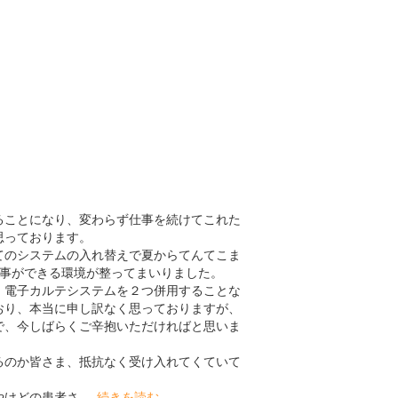
ることになり、変わらず仕事を続けてこれた
思っております。
てのシステムの入れ替えで夏からてんてこま
仕事ができる環境が整ってまいりました。
、電子カルテシステムを２つ併用することな
おり、本当に申し訳なく思っておりますが、
で、今しばらくご辛抱いただければと思いま
るのか皆さま、抵抗なく受け入れてくていて
どの患者さ ...
続きを読む