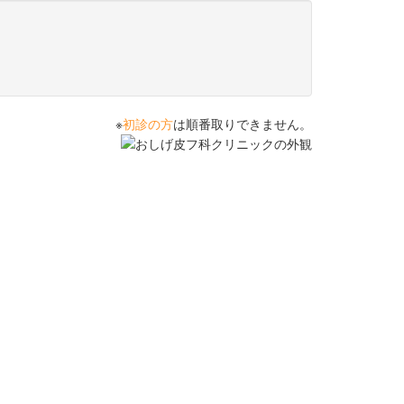
※
初診の方
は順番取りできません。