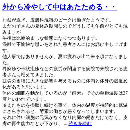
外から冷やして中はあたためる・・
お盆が過ぎ、皮膚科混雑のピークは過ぎたようです。
まだお子さんの夏休み期間なのでどうしても午前がとても混
みますが
午後は比較的ましな状態になりつつあります。
混雑で不愉快な思いをされた患者さんにはお詫び申し上げま
す。
他人事ではありませんが、夏の疲れが出て来る頃になりまし
た。
蕁麻疹や帯状疱疹などの疲労が関連する病院で来院される患
者さんも増えてきました。
疲労の蓄積に大きな影響を与えるものに体内と体外の温度変
化があると思います。
体内の細胞を動かしているのが『酵素』でその至適温度は37
度といわれています。
冷えたものを摂取し続ける事で、体内の温度が持続的に低温
にさらされると、酵素の働きが悪くなってしまいます。
それに伴い細胞の元気がなくなり内臓の働きだけでなく、皮
膚の再生能力などが下がり、 ...
続きを読む