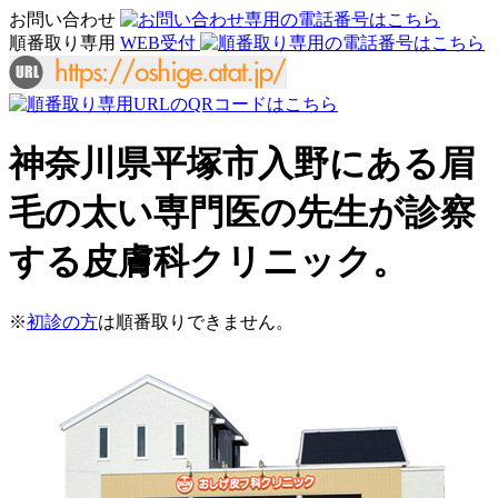
お問い合わせ
順番取り専用
WEB受付
神奈川県平塚市入野にある眉
毛の太い専門医の先生が診察
する皮膚科クリニック。
※
初診の方
は順番取りできません。