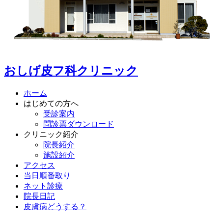
おしげ皮フ科クリニック
ホーム
はじめての方へ
受診案内
問診票ダウンロード
クリニック紹介
院長紹介
施設紹介
アクセス
当日順番取り
ネット診療
院長日記
皮膚病どうする？