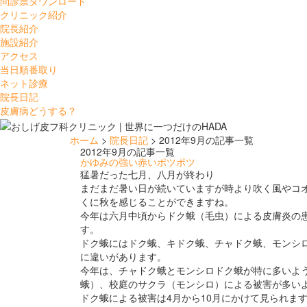
問診票ダウンロード
クリニック紹介
院長紹介
施設紹介
アクセス
当日順番取り
ネット診療
院長日記
皮膚病どうする？
ホーム
>
院長日記
> 2012年9月の記事一覧
2012年9月の記事一覧
かゆみの強い赤いポツポツ
猛暑だった七月、八月が終わり
まだまだ暑い日が続いていますが時より吹く風やコ
くに秋を感じることができますね。
今年は六月中頃からドク蛾（毛虫）による皮膚炎の
す。
ドク蛾にはドク蛾、キドク蛾、チャドク蛾、モンシ
に違いがあります。
今年は、チャドク蛾とモンシロドク蛾が特に多いよ
蛾）、校庭のサクラ（モンシロ）による被害が多い
ドク蛾による被害は4月から10月にかけて見られま