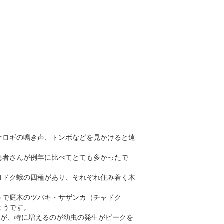
オロギの鳴き声、トンボなどを見かけると遠
患者さんが例年に比べてとても多かったで
ロドク蛾の四種があり、それぞれ住み着く木
うで庭木のツバキ・サザンカ（チャドク
ようです。
すが、特に増えるのが幼虫の発生がピークを