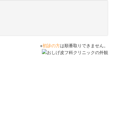
※
初診の方
は順番取りできません。