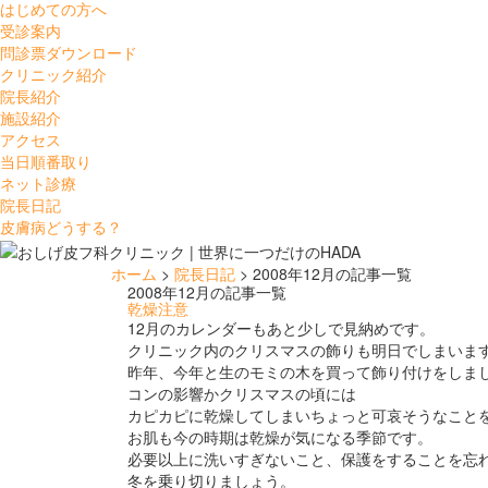
はじめての方へ
受診案内
問診票ダウンロード
クリニック紹介
院長紹介
施設紹介
アクセス
当日順番取り
ネット診療
院長日記
皮膚病どうする？
ホーム
>
院長日記
> 2008年12月の記事一覧
2008年12月の記事一覧
乾燥注意
12月のカレンダーもあと少しで見納めです。
クリニック内のクリスマスの飾りも明日でしまいま
昨年、今年と生のモミの木を買って飾り付けをしま
コンの影響かクリスマスの頃には
カピカピに乾燥してしまいちょっと可哀そうなこと
お肌も今の時期は乾燥が気になる季節です。
必要以上に洗いすぎないこと、保護をすることを忘
冬を乗り切りましょう。