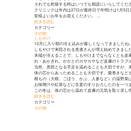
それでも乾燥する時はいつでも相談にいらしてくだ
クリニックは年内は27日が最終日で年明けは1月5
皆様よいお年をお迎えください。 ...
続きを読む
カテゴリー
その他
しもやけ
12月に入り朝の冷え込みが厳しくなってきましたね
しもやけで来院される患者さんが増え始めてきまし
末端が冷えることで、しもやけまでならなくとも皮
れ・あかぎれ、かかとのカサカサなど皮膚のトラブ
当然、患部となる手足を温めることも大切ですが、
体の芯からあっためることも大切です。腹巻きなど
根もの（大根、ごぼう、かぶ、人参など）の温野菜
お味噌汁や紅茶などに生姜のすりおろしたのを一つ
この冬は、体の芯から温めて皮膚の元気を取り戻し作戦
続きを読む
カテゴリー
その他