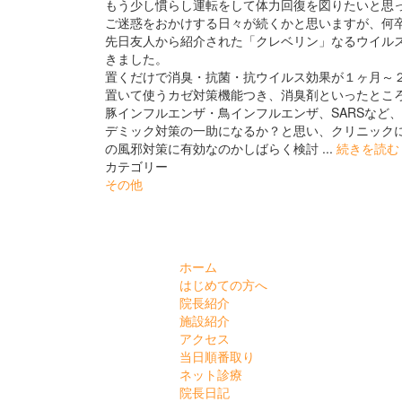
もう少し慣らし運転をして体力回復を図りたいと思
ご迷惑をおかけする日々が続くかと思いますが、何
先日友人から紹介された「クレベリン」なるウイル
きました。
置くだけで消臭・抗菌・抗ウイルス効果が１ヶ月～
置いて使うカゼ対策機能つき、消臭剤といったとこ
豚インフルエンザ・鳥インフルエンザ、SARSなど
デミック対策の一助になるか？と思い、クリニック
の風邪対策に有効なのかしばらく検討 ...
続きを読む
カテゴリー
その他
ホーム
はじめての方へ
院長紹介
施設紹介
アクセス
当日順番取り
ネット診療
院長日記