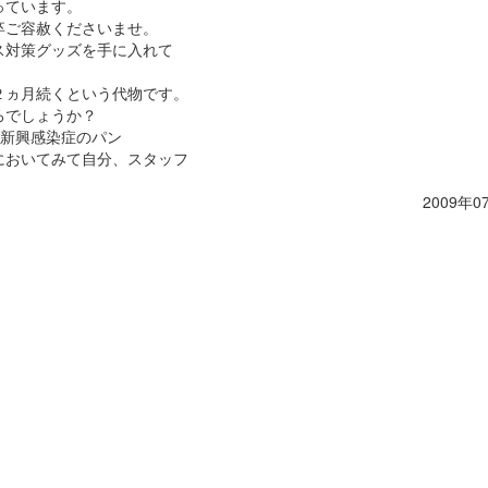
っています。
卒ご容赦くださいませ。
ス対策グッズを手に入れて
２ヵ月続くという代物です。
ろでしょうか？
、新興感染症のパン
においてみて自分、スタッフ
2009年0