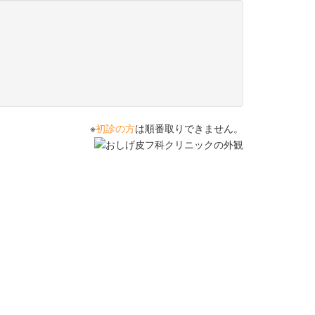
※
初診の方
は順番取りできません。