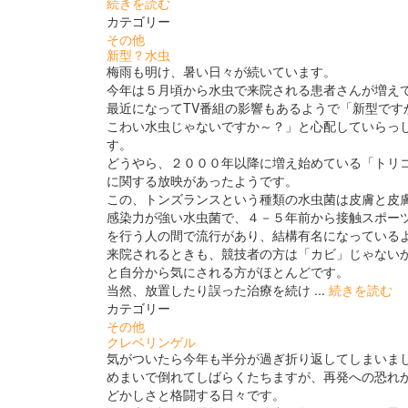
続きを読む
カテゴリー
その他
新型？水虫
梅雨も明け、暑い日々が続いています。
今年は５月頃から水虫で来院される患者さんが増え
最近になってTV番組の影響もあるようで「新型です
こわい水虫じゃないですか～？」と心配していらっ
す。
どうやら、２０００年以降に増え始めている「トリ
に関する放映があったようです。
この、トンズランスという種類の水虫菌は皮膚と皮
感染力が強い水虫菌で、４－５年前から接触スポー
を行う人の間で流行があり、結構有名になっている
来院されるときも、競技者の方は「カビ」じゃない
と自分から気にされる方がほとんどです。
当然、放置したり誤った治療を続け ...
続きを読む
カテゴリー
その他
クレベリンゲル
気がついたら今年も半分が過ぎ折り返してしまいま
めまいで倒れてしばらくたちますが、再発への恐れ
どかしさと格闘する日々です。