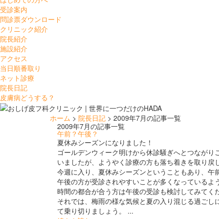
受診案内
問診票ダウンロード
クリニック紹介
院長紹介
施設紹介
アクセス
当日順番取り
ネット診療
院長日記
皮膚病どうする？
ホーム
>
院長日記
> 2009年7月の記事一覧
2009年7月の記事一覧
午前？午後？
夏休みシーズンになりました！
ゴールデンウィーク明けから休診騒ぎへとつながり
いましたが、ようやく診療の方も落ち着きを取り戻
今週に入り、夏休みシーズンということもあり、午
午後の方が受診されやすいことが多くなっているよ
時間の都合が合う方は午後の受診も検討してみてく
それでは、梅雨の様な気候と夏の入り混じる過ごし
て乗り切りましょう。 ...