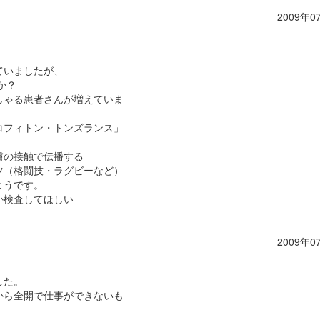
2009年0
ていましたが、
か？
しゃる患者さんが増えていま
コフィトン・トンズランス」
膚の接触で伝播する
ツ（格闘技・ラグビーなど）
ようです。
か検査してほしい
2009年0
した。
から全開で仕事ができないも