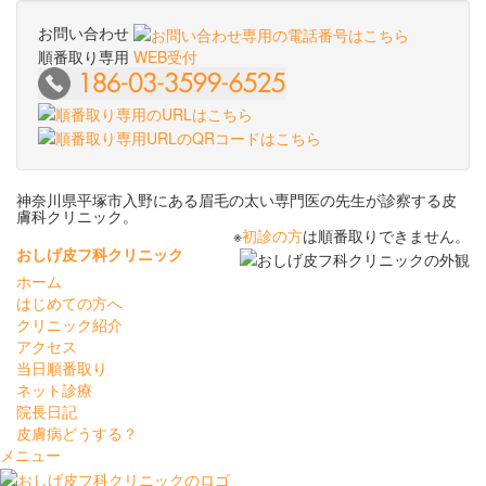
お問い合わせ
順番取り専用
WEB受付
神奈川県平塚市入野にある眉毛の太い専門医の先生が診察する皮
膚科クリニック。
※
初診の方
は順番取りできません。
おしげ皮フ科クリニック
ホーム
はじめての方へ
クリニック紹介
アクセス
当日順番取り
ネット診療
院長日記
皮膚病どうする？
メニュー