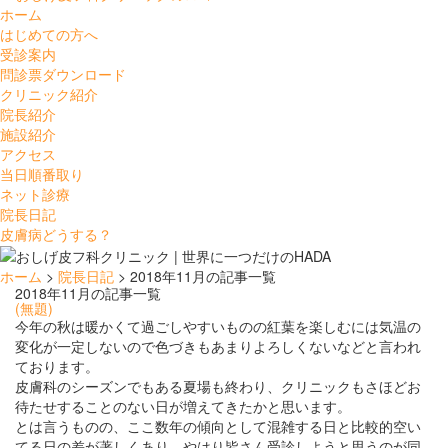
ホーム
はじめての方へ
受診案内
問診票ダウンロード
クリニック紹介
院長紹介
施設紹介
アクセス
当日順番取り
ネット診療
院長日記
皮膚病どうする？
ホーム
>
院長日記
> 2018年11月の記事一覧
2018年11月の記事一覧
(無題)
今年の秋は暖かくて過ごしやすいものの紅葉を楽しむには気温の
変化が一定しないので色づきもあまりよろしくないなどと言われ
ております。
皮膚科のシーズンでもある夏場も終わり、クリニックもさほどお
待たせすることのない日が増えてきたかと思います。
とは言うものの、ここ数年の傾向として混雑する日と比較的空い
てる日の差が著しくあり、やはり皆さん受診しようと思うのが同