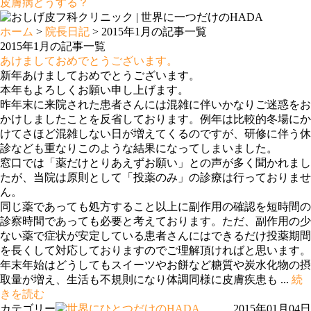
皮膚病どうする？
ホーム
>
院長日記
> 2015年1月の記事一覧
2015年1月の記事一覧
あけましておめでとうございます。
新年あけましておめでとうございます。
本年もよろしくお願い申し上げます。
昨年末に来院された患者さんには混雑に伴いかなりご迷惑をお
かけしましたことを反省しております。例年は比較的冬場にか
けてさほど混雑しない日が増えてくるのですが、研修に伴う休
診なども重なりこのような結果になってしまいました。
窓口では「薬だけとりあえずお願い」との声が多く聞かれまし
たが、当院は原則として「投薬のみ」の診療は行っておりませ
ん。
同じ薬であっても処方すること以上に副作用の確認を短時間の
診察時間であっても必要と考えております。ただ、副作用の少
ない薬で症状が安定している患者さんにはできるだけ投薬期間
を長くして対応しておりますのでご理解頂ければと思います。
年末年始はどうしてもスイーツやお餅など糖質や炭水化物の摂
取量が増え、生活も不規則になり体調同様に皮膚疾患も ...
続
きを読む
カテゴリー
2015年01月04日