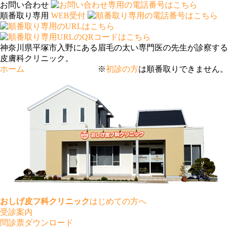
お問い合わせ
順番取り専用
WEB受付
神奈川県平塚市入野にある眉毛の太い専門医の先生が診察する
皮膚科クリニック。
ホーム
※
初診の方
は順番取りできません。
おしげ皮フ科クリニック
はじめての方へ
受診案内
問診票ダウンロード