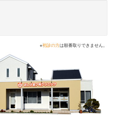
※
初診の方
は順番取りできません。