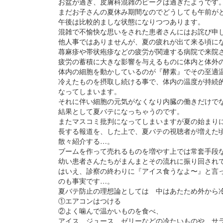
お盆が過ぎ、皮膚科混雑のピークは過ぎたようです
まだお子さんの夏休み期間なのでどうしても午前が
午後は比較的ましな状態になりつつあります。
混雑で不愉快な思いをされた患者さんにはお詫び申
他人事ではありませんが、夏の疲れが出て来る頃に
蕁麻疹や帯状疱疹などの疲労が関連する病院で来院
疲労の蓄積に大きな影響を与えるものに体内と体外
体内の細胞を動かしているのが『酵素』でその至適温
冷えたものを摂取し続ける事で、体内の温度が持続
なってしまいます。
それに伴い細胞の元気がなくなり内臓の働きだけで
結果として夏バテになっちゃうのです。
またマスコミ批判になってしまいますが夏の始まり
長する報道を、した上で、夏バテの視聴者が増えた
散々紹介する…。
ブームを作って売れるものを増やす上では常套手段
幼い患者さんたちがまんまとその流れに振り回され
はいえ、診察の終わりに『アイス食うなよ〜』と言
のも事実です…。
夏バテ防止の理想論としては 中はあたため外から
①エアコンはつける
②よく噛んで温かいものを食べ、
アイス、ジュース、ゼリーなどの冷たいものや、サ