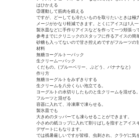
はひかえる
③運動して筋肉を鍛える
ですが、どーしても冷たいものを取りたいときは極
メージがかなり軽減できます。とくにアイスは1人
製氷皿などに手作りアイスなどを作って一つ頬張っ
参考までにクリニックのスタッフに作るアイスの簡
砂糖も入ってないので甘さ控えめですがフルーツの
材料
無糖ヨーグルト一パック
生クリーム一パック
くだもの。(ブルーベリー、ぶどう、バナナなと)
作り方
無糖ヨーグルトをみずきりする
生クリームを八分くらい泡立てる。
ヨーグルトの水切りしたものと生クリームを混ぜる
フルーツと混ぜる
容器に入れて、冷凍庫で凍らせる。
製氷皿でも
大きめのタッパーても凍らせることができます。
小さめの紙コップに入れて割りばしを指すとアイス
デザートにもなります。
では残暑厳しいですが皆様、虫刺され、クラゲに気