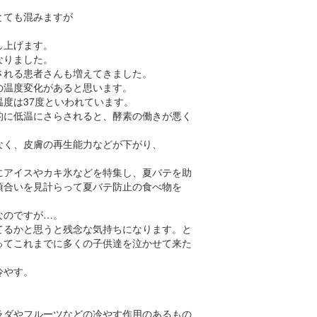
。
とても混みますが
し上げます。
なりました。
される患者さんも増えてきました。
の温度変化があると思います。
度は37度といわれています。
的に低温にさらされると、酵素の働きが悪く
なく、皮膚の再生能力などが下がり、
にアイスやカキ氷などを特集し、夏バテを助
頃合いを見計らって夏バテ防止の食べ物を
なのですが…。
てるかと思うと残念な気持ちになります。と
ってこれまでに多くの子供達を泣かせて来た
冷やす。
ラダやフルーツなどの冷やす作用のあるもの