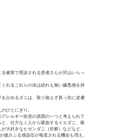
よる被害で受診される患者さんが沢山いらっ
。
てくれるこれらの虫は紛れも無い嫌悪感を持
半を占めるダニは、取り敢えず真っ先に皮膚
んのひとにぎり。
のアレルギー疾患の原因の一つと考えられて
ると、仕方なく人から吸血するイエダニ、吸
人が大好きなヒゼンダニ（疥癬）などなど、
類が媒介ふる感染症が報道される機会も増え、