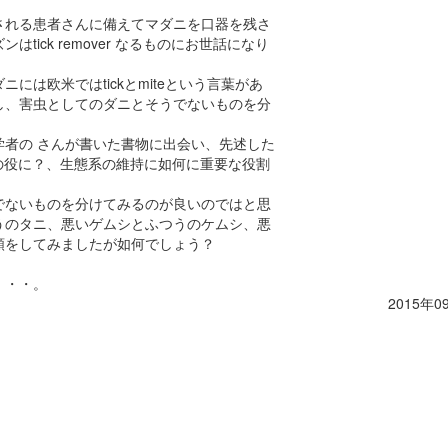
される患者さんに備えてマダニを口器を残さ
ick remover なるものにお世話になり
は欧米ではtickとmiteという言葉があ
し、害虫としてのダニとそうでないものを分
者の さんが書いた書物に出会い、先述した
人の役に？、生態系の維持に如何に重要な役割
でないものを分けてみるのが良いのではと思
うのタニ、悪いゲムシとふつうのケムシ、悪
類をしてみましたが如何でしょう？
・・・。
2015年0