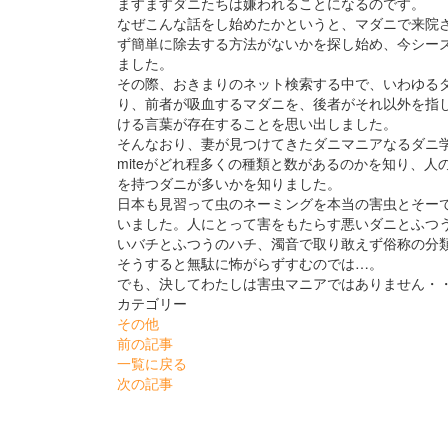
ますますダニたちは嫌われることになるのです。
なぜこんな話をし始めたかというと、マダニで来院
ず簡単に除去する方法がないかを探し始め、今シーズンはt
ました。
その際、おきまりのネット検索する中で、いわゆるダニに
り、前者が吸血するマダニを、後者がそれ以外を指
ける言葉が存在することを思い出しました。
そんなおり、妻が見つけてきたダニマニアなるダニ学
miteがどれ程多くの種類と数があるのかを知り、
を持つダニが多いかを知りました。
日本も見習って虫のネーミングを本当の害虫とそー
いました。人にとって害をもたらす悪いダニとふつ
いバチとふつうのハチ、濁音で取り敢えず俗称の分
そうすると無駄に怖がらずすむのでは…。
でも、決してわたしは害虫マニアではありません・
カテゴリー
その他
前の記事
一覧に戻る
次の記事