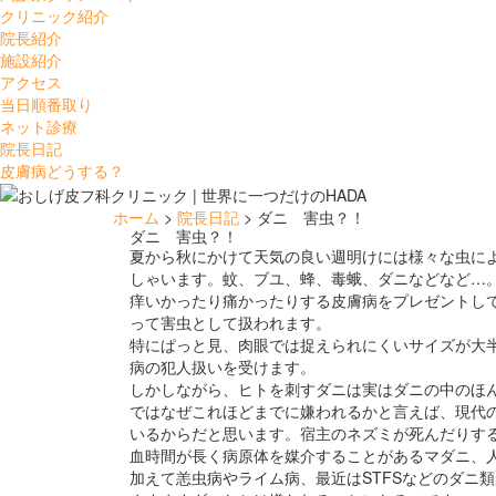
クリニック紹介
院長紹介
施設紹介
アクセス
当日順番取り
ネット診療
院長日記
皮膚病どうする？
ホーム
>
院長日記
> ダニ 害虫？！
ダニ 害虫？！
夏から秋にかけて天気の良い週明けには様々な虫に
しゃいます。蚊、ブユ、蜂、毒蛾、ダニなどなど…
痒いかったり痛かったりする皮膚病をプレゼントし
って害虫として扱われます。
特にぱっと見、肉眼では捉えられにくいサイズが大
病の犯人扱いを受けます。
しかしながら、ヒトを刺すダニは実はダニの中のほ
ではなぜこれほどまでに嫌われるかと言えば、現代
いるからだと思います。宿主のネズミが死んだりす
血時間が長く病原体を媒介することがあるマダニ、
加えて恙虫病やライム病、最近はSTFSなどのダニ