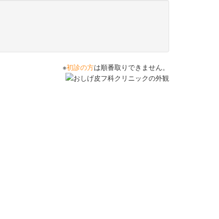
※
初診の方
は順番取りできません。