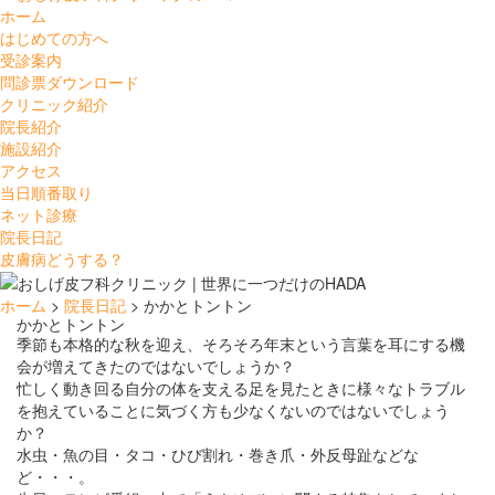
ホーム
はじめての方へ
受診案内
問診票ダウンロード
クリニック紹介
院長紹介
施設紹介
アクセス
当日順番取り
ネット診療
院長日記
皮膚病どうする？
ホーム
>
院長日記
> かかとトントン
かかとトントン
季節も本格的な秋を迎え、そろそろ年末という言葉を耳にする機
会が増えてきたのではないでしょうか？
忙しく動き回る自分の体を支える足を見たときに様々なトラブル
を抱えていることに気づく方も少なくないのではないでしょう
か？
水虫・魚の目・タコ・ひび割れ・巻き爪・外反母趾などな
ど・・・。