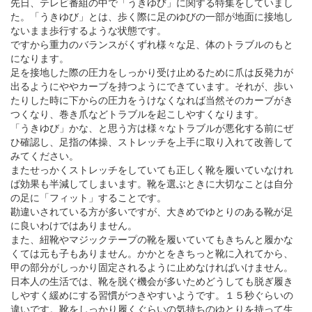
先日、テレビ番組の中で「うきゆび」に関する特集をしていまし
た。「うきゆび」とは、歩く際に足のゆびの一部が地面に接地し
ないまま歩行するような状態です。
ですから重力のバランスがくずれ様々な足、体のトラブルのもと
になります。
足を接地した際の圧力をしっかり受け止めるために爪は反発力が
出るようにややカーブを持つようにできています。それが、歩い
たりした時に下からの圧力をうけなくなれば当然そのカーブがき
つくなり、巻き爪などトラブルを起こしやすくなります。
「うきゆび」かな、と思う方は様々なトラブルが悪化する前にぜ
ひ確認し、足指の体操、ストレッチを上手に取り入れて改善して
みてください。
またせっかくストレッチをしていても正しく靴を履いていなけれ
ば効果も半減してしまいます。靴を選ぶときに大切なことは自分
の足に「フィット」することです。
勘違いされている方が多いですが、大きめでゆとりのある靴が足
に良いわけではありません。
また、紐靴やマジックテープの靴を履いていてもきちんと履かな
くては元も子もありません。かかとをきちっと靴に入れてから、
甲の部分がしっかり固定されるように止めなければいけません。
日本人の生活では、靴を脱ぐ機会が多いためどうしても脱ぎ履き
しやすく緩めにする習慣がつきやすいようです。１５秒ぐらいの
違いです。靴をしっかり履くぐらいの気持ちのゆとりを持って生