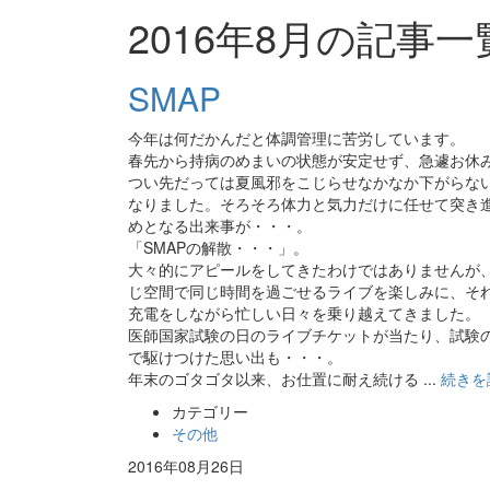
2016年8月の記事一
SMAP
今年は何だかんだと体調管理に苦労しています。
春先から持病のめまいの状態が安定せず、急遽お休
つい先だっては夏風邪をこじらせなかなか下がらな
なりました。そろそろ体力と気力だけに任せて突き
めとなる出来事が・・・。
「SMAPの解散・・・」。
大々的にアピールをしてきたわけではありませんが
じ空間で同じ時間を過ごせるライブを楽しみに、そ
充電をしながら忙しい日々を乗り越えてきました。
医師国家試験の日のライブチケットが当たり、試験
で駆けつけた思い出も・・・。
年末のゴタゴタ以来、お仕置に耐え続ける ...
続きを
カテゴリー
その他
2016年08月26日