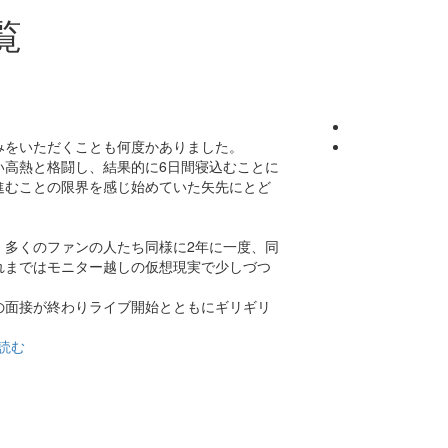
覧
みをいただくことも何度かありました。
い高熱と格闘し、結果的に6日間寝込むことに
進むことの限界を感じ始めていた矢先にとど
、多くのファンの人たち同様に2年に一度、同
れまではモニター越しの仮想現実で少しづつ
の面接が終わりライブ開始とともにギリギリ
読む