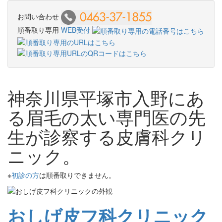
お問い合わせ
順番取り専用
WEB受付
神奈川県平塚市入野にあ
る眉毛の太い専門医の先
生が診察する皮膚科クリ
ニック。
※
初診の方
は順番取りできません。
おしげ皮フ科クリニック