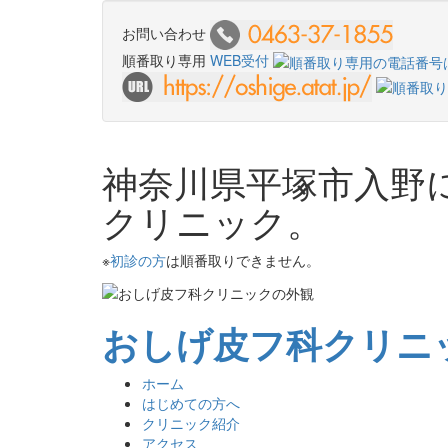
お問い合わせ
順番取り専用
WEB受付
神奈川県平塚市入野
クリニック。
※
初診の方
は順番取りできません。
おしげ皮フ科クリニ
ホーム
はじめての方へ
クリニック紹介
アクセス