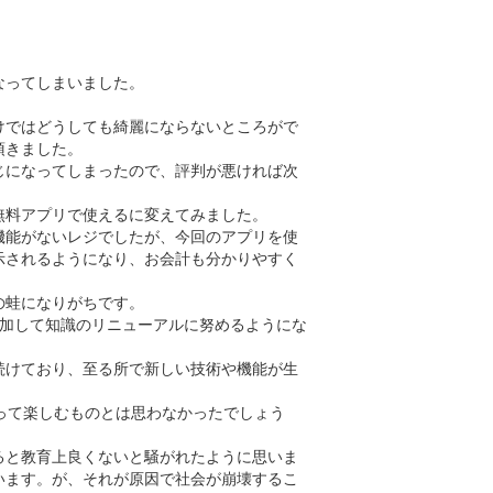
なってしまいました。
けではどうしても綺麗にならないところがで
頂きました。
じになってしまったので、評判が悪ければ次
の無料アプリで使えるに変えてみました。
機能がないレジでしたが、今回のアプリを使
示されるようになり、お会計も分かりやすく
の蛙になりがちです。
参加して知識のリニューアルに努めるようにな
続けており、至る所で新しい技術や機能が生
って楽しむものとは思わなかったでしょう
。
ると教育上良くないと騒がれたように思いま
います。が、それが原因で社会が崩壊するこ