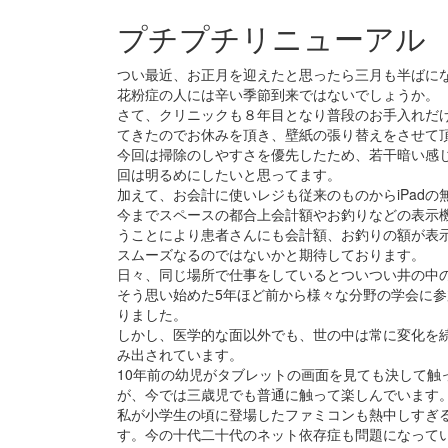
プチプチリニューアル
つい最近、お正月を迎えたと思ったら三月も半ばに
花粉症の人には辛い季節到来ではないでしょうか。
さて、クリニックも８年目となり普段のお手入れだ
てきたのでお休みを頂き、壁紙の張り替えをさせて
今回は掃除のしやすさを優先したため、若干暗い感
回は明るめにしたいと思ってます。
加えて、お会計に使いレジも従来のものからiPad
今までスペースの都合上会計額やお釣りなどの表示
うことにより患者さんにも会計額、お釣りの額が表
スムーズなるのではないかと期待しております。
日々、同じ場所で仕事をしているとついつい井の中
そう思い始めた5年ほど前から様々な分野の学会に
りました。
しかし、医学的な面以外でも、世の中は常に変化を
み出されています。
10年前の幼児がタブレットの画面を見ても決して触
が、今では三歳児でも普通に触って楽しんでいます
私が小学生の頃に登場したファミコンも熱中しすぎ
す。今の十代二十代のネット依存症も問題になって