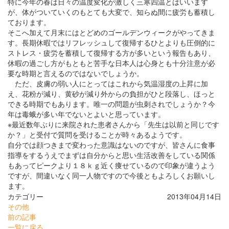
特に今年の春は日々の温度変化が激しく三寒四温とはいいます
が、体がついていくのもとても大変で、知らぬ間に疲労も蓄積し
ております。
そこへ加えて月末にはとどめのゴールデンウィークがやってきま
す。長期休暇ではリフレッシュして復帰するひとよりも圧倒的に
ストレス・疲労を蓄積して復帰する方が多いという報告もあり、
休暇の過ごし方がもともと苦手な日本人は心身とも十分注意が必
要な時期と言えるのではないでしょうか。
ただ、皮膚の弱い人にとってはこれから気温湿度の上昇に加
え、花粉が減り、黄砂が減り外からの負担がひと段落し、ほっと
できる時期でもあります。唯一の問題が虫刺されでしょうか？今
年は毒蛾が多い年でないとよいと思っています。
※最近数年ぶりに来院された患者さんから「先生は以前と同じです
か？」と受付で質問を受けることが時々あるようです。
自分では顔つきまで変わった意識はないのですが、皆さんに食事
指導をするうえでまずは自分からと思い生活改善をしている関係
もあってピークより１８ｋｇ近く痩せているので印象が違うよう
ですが、間違いなく同一人物ですので今後ともよろしくお願いし
ます。
カテゴリー
2013年04月14日
その他
前の記事
一覧に戻る