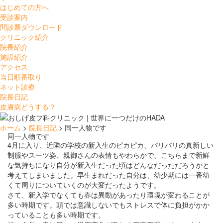
はじめての方へ
受診案内
問診票ダウンロード
クリニック紹介
院長紹介
施設紹介
アクセス
当日順番取り
ネット診療
院長日記
皮膚病どうする？
ホーム
>
院長日記
> 同一人物です
同一人物です
4月に入り、近隣の学校の新入生のピカピカ、パリパリの真新しい
制服やスーツ姿、親御さんの表情もやわらかで、こちらまで新鮮
な気持ちになり自分が新入生だった頃はどんなだっただろうかと
考えてしまいました。早生まれだった自分は、幼少期には一番幼
くて周りについていくのが大変だったようです。
さて、新入学でなくても春は異動があったり環境が変わることが
多い時期です。頭では意識しないでもストレスで体に負担がかか
っていることも多い時期です。