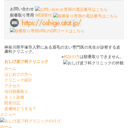
お問い合わせ
順番取り専用
WEB受付
神奈川県平塚市入野にある眉毛の太い専門医の先生が診察する皮
膚科クリニック。
※
初診の方
は順番取りできません。
おしげ皮フ科クリニック
ホーム
はじめての方へ
クリニック紹介
アクセス
当日順番取り
ネット診療
院長日記
皮膚病どうする？
メニュー
ホーム