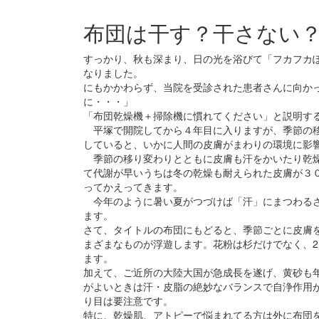
布団は干す？干さない
すっかり、秋も深まり、日の光を浴びて「フカフカ
なりました。
にもかかわらず、当院を受診された患者さんに向か
に・・・」
「布団乾燥機＋掃除機に慣れてください」と説明す
平塚で開院してから４年目に入りますが、季節の移
していると、いかに人間の皮膚がまわりの環境に影
季節の移り変わりとともに皮膚も汗をかいたり乾燥
て代謝が早いうちは冬の乾燥も耐えられた皮膚が３
ってかえってきます。
今年のように暑い夏がつづけば「汗」にまつわるさ
ます。
さて、タイトルの布団にもどると、季節ごとに皮膚
まざまなものが浮遊します。花粉は杉だけでなく、2
ます。
加えて、ご近所の大陸大国が急成長を遂げ、黄砂も
がよいときは汗・皮脂の絶妙なバランスで自浄作用
り目は要注意です。
特に、乾燥肌、アトピーで悩まれてる方は外に布団