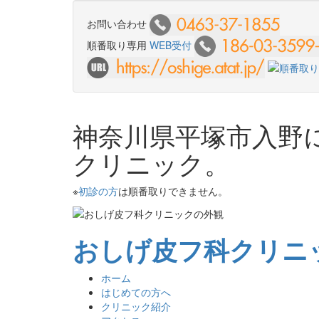
お問い合わせ
順番取り専用
WEB受付
神奈川県平塚市入野
クリニック。
※
初診の方
は順番取りできません。
おしげ皮フ科クリニ
ホーム
はじめての方へ
クリニック紹介