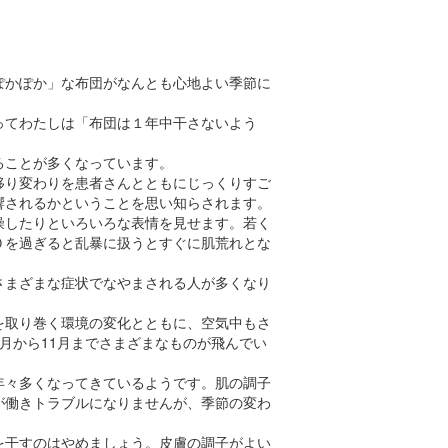
？
ぽかぽか」な布団がなんとも心地よい季節に
ってわたしは「布団は１年中干さないよう
ることが多くなっています。
り変わりを患者さんとともにじっくりすご
響されるかということを思い知らされます。
したりといろいろな表情を見せます。若く
０を過ぎると乱暴に扱うとすぐに肌荒れとな
まざまな症状でなやまされる人が多くなり
を取り巻く環境の変化とともに、空気中もさ
月から11月までさまざまなものが飛んでい
年々多くなってきているようです。肌の調子
が働きトラブルになりませんが、季節の変わ
を干すのはやめましょう。皮膚の調子がよい