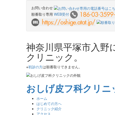
お問い合わせ
順番取り専用
WEB受付
神奈川県平塚市入野
クリニック。
※
初診の方
は順番取りできません。
おしげ皮フ科クリニ
ホーム
はじめての方へ
クリニック紹介
アクセス