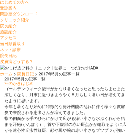
はじめての方へ
受診案内
問診票ダウンロード
クリニック紹介
院長紹介
施設紹介
アクセス
当日順番取り
ネット診療
院長日記
皮膚病どうする？
ホーム
>
院長日記
> 2017年5月の記事一覧
2017年5月の記事一覧
汗のかきはじめ
ゴールデンウィーク後半がかなり暑くなったと思ったらまたまた
涼しくなり、月末に近づきようやく５月らしく暑い日が増えてき
たように思います。
今年も暑くなり始めに特徴的な発汗機能の乱れに伴う様々な皮膚
炎で来院される患者さんが増えてきました。
指の側面から手のひらにかけて広がる痒い小さな水ぶくれから始
まる汗疱(かんぽう）、首や下腹部の赤い斑点かが輪取るように広
がる遠心性丘疹性紅斑、顔や耳や腕の赤い小さなプツプツが強い