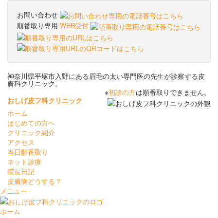
お問い合わせ
順番取り専用
WEB受付
神奈川県平塚市入野にある眉毛の太い専門医の先生が診察する皮
膚科クリニック。
※
初診の方
は順番取りできません。
おしげ皮フ科クリニック
ホーム
はじめての方へ
クリニック紹介
アクセス
当日順番取り
ネット診療
院長日記
皮膚病どうする？
メニュー
ホーム