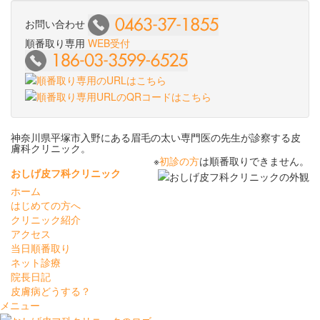
お問い合わせ
順番取り専用
WEB受付
神奈川県平塚市入野にある眉毛の太い専門医の先生が診察する皮
膚科クリニック。
※
初診の方
は順番取りできません。
おしげ皮フ科クリニック
ホーム
はじめての方へ
クリニック紹介
アクセス
当日順番取り
ネット診療
院長日記
皮膚病どうする？
メニュー