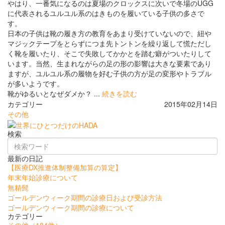
やはり、一番気になるのは夏場のクロックスに次いで冬場のUGG
に代表されるユルユル系のはきものを履いている子供の多さで
す。
日本の子供は靴の履き方の教育をあまり受けていないので、紐や
マジックテープをとらずにつま先トントンを繰り返して慌ただし
く靴を履いたり、そこで失敗してかかとを踏む癖がついたりして
います。当然、生まれながらの足の形の影響は大きな要素であり
ますが、ユルユル系の履物を好む子供の方が足の変形やトラブル
が多いようです。
靴がゆるいとなぜダメか？ ...
続きを読む
カテゴリー
2015年02月14日
その他
検索
最新の日記
【医療DX推進体制整備加算の算定】
年末年始診療について
無精髭
ゴールデンウィーク期間の診療日および受診方法
ゴールデンウィーク期間の診療について
カテゴリー
その他
（184件）