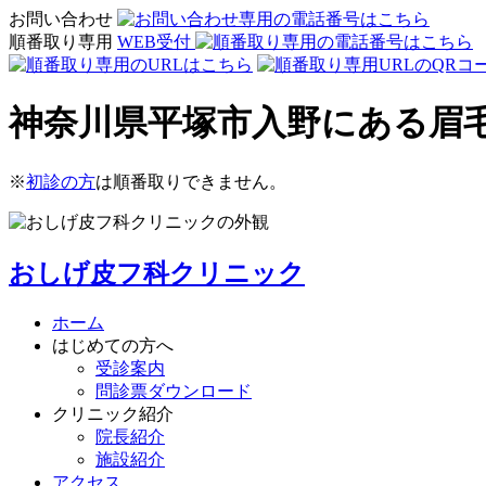
お問い合わせ
順番取り専用
WEB受付
神奈川県平塚市入野にある眉
※
初診の方
は順番取りできません。
おしげ皮フ科クリニック
ホーム
はじめての方へ
受診案内
問診票ダウンロード
クリニック紹介
院長紹介
施設紹介
アクセス