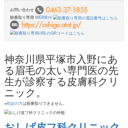
お問い合わせ
順番取り専用
WEB受付
神奈川県平塚市入野にあ
る眉毛の太い専門医の先
生が診察する皮膚科クリ
ニック。
※
初診の方
は順番取りできません。
おしげ皮フ科クリニック