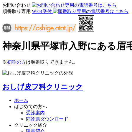
お問い合わせ
順番取り専用
WEB受付
神奈川県平塚市入野にある眉
※
初診の方
は順番取りできません。
おしげ皮フ科クリニック
ホーム
はじめての方へ
受診案内
問診票ダウンロード
クリニック紹介
院長紹介