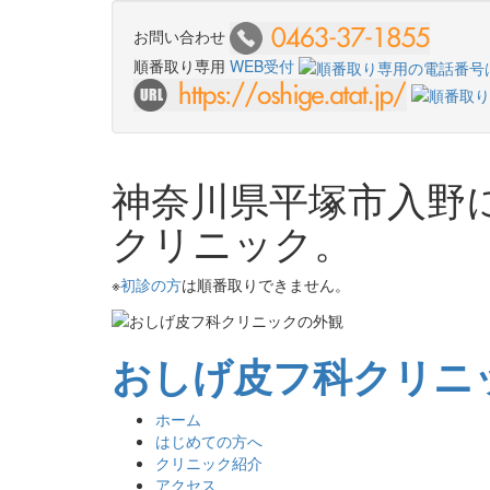
お問い合わせ
順番取り専用
WEB受付
神奈川県平塚市入野
クリニック。
※
初診の方
は順番取りできません。
おしげ皮フ科クリニ
ホーム
はじめての方へ
クリニック紹介
アクセス