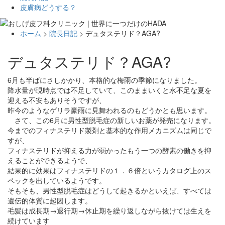
皮膚病どうする？
ホーム
>
院長日記
> デュタステリド？AGA?
デュタステリド？AGA?
6月も半ばにさしかかり、本格的な梅雨の季節になりました。
降水量が現時点では不足していて、このままいくと水不足な夏を
迎える不安もありそうですが、
昨今のようなゲリラ豪雨に見舞われるのもどうかとも思います。
さて、この6月に男性型脱毛症の新しいお薬が発売になります。
今までのフィナステリド製剤と基本的な作用メカニズムは同じで
すが、
フィナステリドが抑える力が弱かったもう一つの酵素の働きを抑
えることができるようで、
結果的に効果はフィナステリドの１．６倍というカタログ上のス
ペックを出しているようです。
そもそも、男性型脱毛症はどうして起きるかといえば、すべては
遺伝的体質に起因します。
毛髪は成長期→退行期→休止期を繰り返しながら抜けては生えを
続けています