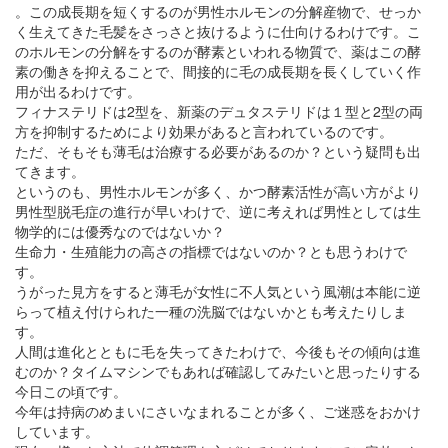
。この成長期を短くするのが男性ホルモンの分解産物で、せっか
く生えてきた毛髪をさっさと抜けるように仕向けるわけです。こ
のホルモンの分解をするのが酵素といわれる物質で、薬はこの酵
素の働きを抑えることで、間接的に毛の成長期を長くしていく作
用が出るわけです。
フィナステリドは2型を、新薬のデュタステリドは１型と2型の両
方を抑制するためにより効果があると言われているのです。
ただ、そもそも薄毛は治療する必要があるのか？という疑問も出
てきます。
というのも、男性ホルモンが多く、かつ酵素活性が高い方がより
男性型脱毛症の進行が早いわけで、逆に考えれば男性としては生
物学的には優秀なのではないか？
生命力・生殖能力の高さの指標ではないのか？とも思うわけで
す。
うがった見方をすると薄毛が女性に不人気という風潮は本能に逆
らって植え付けられた一種の洗脳ではないかとも考えたりしま
す。
人間は進化とともに毛を失ってきたわけで、今後もその傾向は進
むのか？タイムマシンでもあれば確認してみたいと思ったりする
今日この頃です。
今年は持病のめまいにさいなまれることが多く、ご迷惑をおかけ
しています。