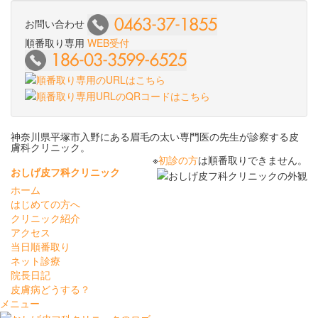
お問い合わせ
順番取り専用
WEB受付
神奈川県平塚市入野にある眉毛の太い専門医の先生が診察する皮
膚科クリニック。
※
初診の方
は順番取りできません。
おしげ皮フ科クリニック
ホーム
はじめての方へ
クリニック紹介
アクセス
当日順番取り
ネット診療
院長日記
皮膚病どうする？
メニュー