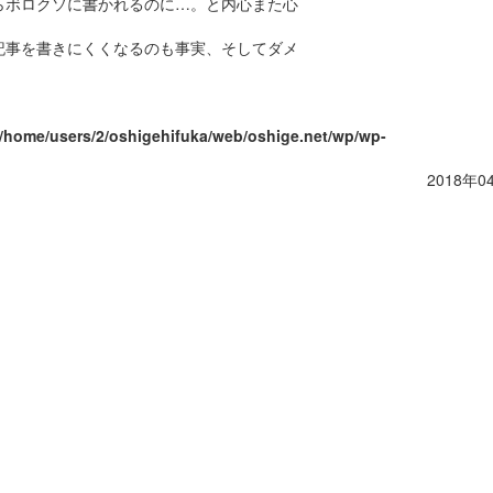
らボロクソに書かれるのに…。と内心また心
記事を書きにくくなるのも事実、そしてダメ
/home/users/2/oshigehifuka/web/oshige.net/wp/wp-
2018年0