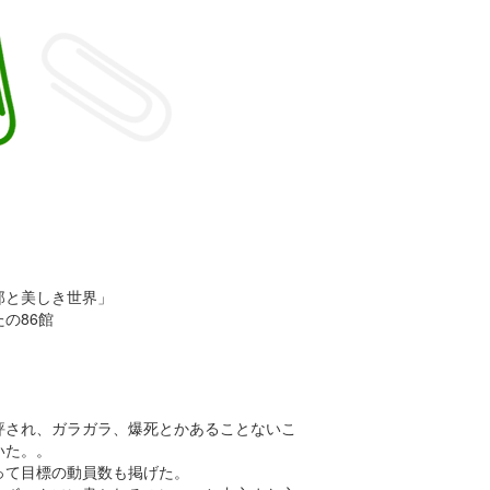
郎と美しき世界」
の86館
評され、ガラガラ、爆死とかあることないこ
いた。。
って目標の動員数も掲げた。