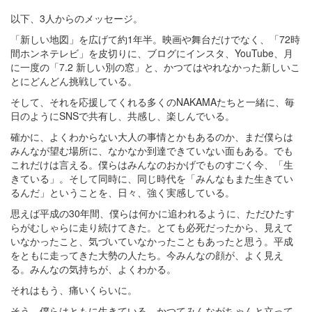
以下、3人からのメッセージ。
「新しい地図」を広げて約1年半。映画や舞台だけでなく、「72時
間ホンネテレビ」を皮切りに、ブログにインスタ、YouTube、月
に一度の「7.2 新しい別の窓」と、かつてはやれなかった新しいこ
とにどんどん挑戦している。
そして、それを応援してくれる多くのNAKAMAたちと一緒に、毎
日のようにSNSで共有し、共感し、楽しんでいる。
確かに、よくわからない大人の事情とかもあるのか、まだ僕らは
みんなが望む場所に、なかなか到達できていない面もある。でも
これだけは言える。僕らはみんなのおかげでものすごく今、「生
きている」。そして同時に、同じ時代を「みんなもまた生きてい
るんだ」ということを、日々、強く実感している。
思えば平成の30年間、僕らは何かに追われるように、ただひたす
らがむしゃらに走り続けてきた。とても必死だったから、見えて
いなかったこと、気づいていなかったこともあったと思う。平成
をともに走ってきた大勢の人たち。今みんなの顔が、よく見え
る。みんなの気持ちが、よくわかる。
それはもう、痛いくらいに。
そう。僕らはともに生きている。かつてみんながちゃんと立って