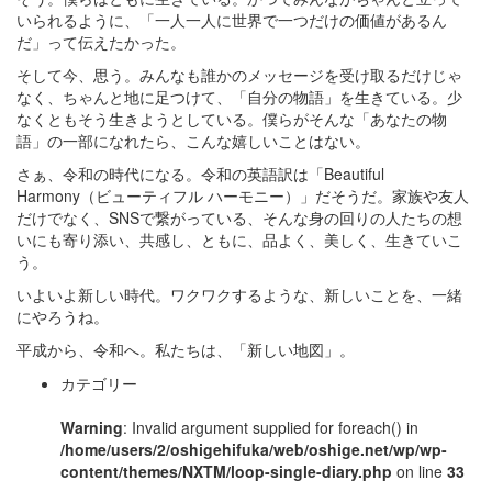
いられるように、「一人一人に世界で一つだけの価値があるん
だ」って伝えたかった。
そして今、思う。みんなも誰かのメッセージを受け取るだけじゃ
なく、ちゃんと地に足つけて、「自分の物語」を生きている。少
なくともそう生きようとしている。僕らがそんな「あなたの物
語」の一部になれたら、こんな嬉しいことはない。
さぁ、令和の時代になる。令和の英語訳は「Beautiful
Harmony（ビューティフル ハーモニー）」だそうだ。家族や友人
だけでなく、SNSで繋がっている、そんな身の回りの人たちの想
いにも寄り添い、共感し、ともに、品よく、美しく、生きていこ
う。
いよいよ新しい時代。ワクワクするような、新しいことを、一緒
にやろうね。
平成から、令和へ。私たちは、「新しい地図」。
カテゴリー
Warning
: Invalid argument supplied for foreach() in
/home/users/2/oshigehifuka/web/oshige.net/wp/wp-
content/themes/NXTM/loop-single-diary.php
on line
33