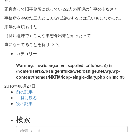
正直言って旧事務所に残っている2人の新規の仕事の少なさと
事務所をやめた三人とこんなに逆転するとは思いもしなかった。
来年の今頃もまた
（良い意味で）こんな事想像出来なかったって
事になってることを祈りつつ。
カテゴリー
Warning
: Invalid argument supplied for foreach() in
/home/users/2/oshigehifuka/web/oshige.net/wp/wp-
content/themes/NXTM/loop-single-diary.php
on line
33
2018年06月27日
前の記事
一覧に戻る
次の記事
検索