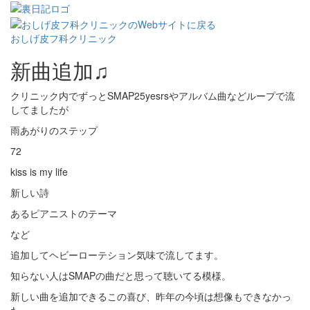
おしげ皮フ科クリニック
新曲追加♫
クリニック内でずっとSMAP25yesrsやアルバム曲などループで流
してま
したが
雨あがりのステップ
72
kiss is my life
新しい詩
あるピアニストのテーマ
など
追加してヘビーローテション気味で流してます。
知らない人はSMAPの曲だと思って聴いてる模様。
新しい曲を追加できるこの喜び、
昨年の今頃は想像もできなかっ
た。